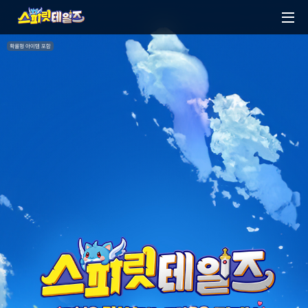
M
e
n
확
률
u
형
아
이
템
포
함